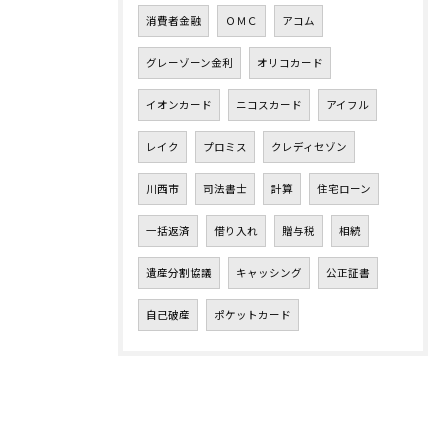
消費者金融
ＯＭＣ
アコム
グレーゾーン金利
オリコカード
イオンカード
ニコスカード
アイフル
レイク
プロミス
クレディセゾン
川西市
司法書士
計算
住宅ローン
一括返済
借り入れ
贈与税
相続
遺産分割協議
キャッシング
公正証書
自己破産
ポケットカード