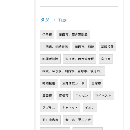
タグ
Tags
伊丹市
川西市、空き家問題
川西市、相続登記
川西市、相続
基礎控除
配偶者控除
空き家、固定資産税
空き家
相続、空き家、川西市、宝塚市、伊丹市、
時効援用
三井住友カード
宝塚市
三田市
彦根市
ニッセン
マイベスト
アプラス
キャネット
イオン
死亡申告書
豊中市 過払い金