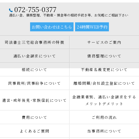
072-755-0377
過払い金、債務整理、不動産・預金等の相続手続き等、お気軽にご相談下さい
お問い合わせはこちら
24時間WEB予約
司法書士三宅総合事務所の特徴
サービスのご案内
過払い金請求について
債務整理について
相続について
不動産名義変更について
民事裁判/民事紛争について
離婚問題/会社設立登記について
金融業者別、過払い金請求をする
遺言･成年後見･家族信託について
メリットデメリット
費用について
ご利用の流れ
よくあるご質問
当事務所について