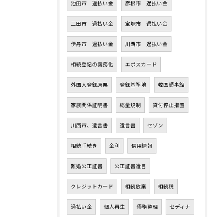
池田市 過払い金
彦根市 過払い金
三田市 過払い金
宝塚市 過払い金
伊丹市 過払い金
川西市 過払い金
相続登記の義務化
エポスカード
外国人登録原票
登録基準地
韓国領事館
家族関係証明書
総量規制
貸付停止措置
川西市、遺言書
遺言書
セゾン
相続手続き
金利
信用情報
離婚公正証書
公正証書遺言
クレジットカード
相続放棄
相続税
過払い金
個人再生
債務整理
セディナ